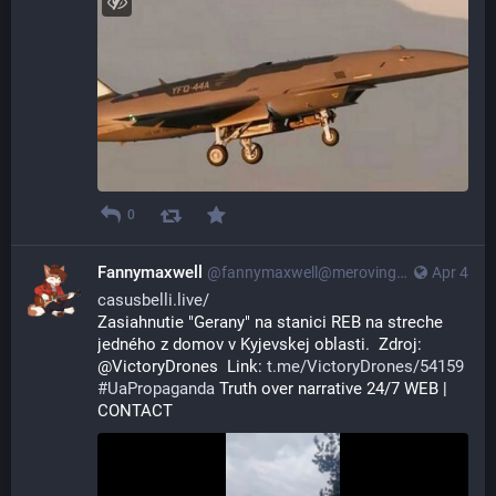
0
Fannymaxwell
@
fannymaxwell@merovingian.club
Apr 4
casusbelli.live/
Zasiahnutie "Gerany" na stanici REB na streche 
jedného z domov v Kyjevskej oblasti.  Zdroj: 
@VictoryDrones  Link: 
t.me/VictoryDrones/54159
#
UaPropaganda
 Truth over narrative 24/7 WEB | 
CONTACT