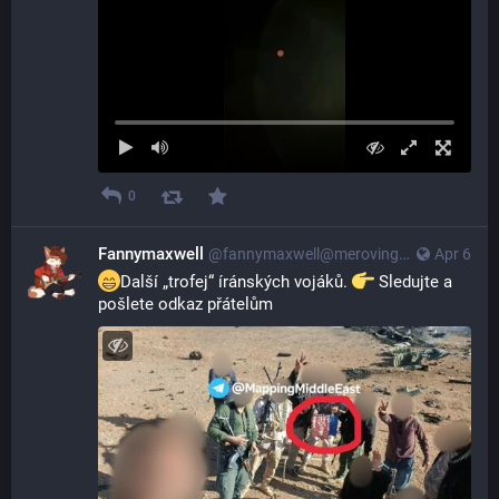
0
Fannymaxwell
@
fannymaxwell@merovingian.club
Apr 6
Další „trofej“ íránských vojáků. 
 Sledujte a 
pošlete odkaz přátelům