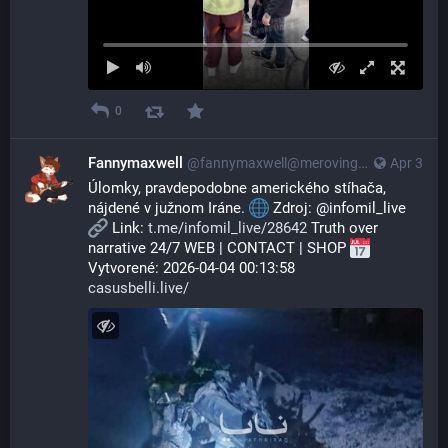
0
Fannymaxwell
@
fannymaxwell@merovingian.club
Apr 3
Úlomky, pravdepodobne amerického stíhača, 
nájdené v južnom Iráne. 
 Zdroj: @infomil_live 
 Link: 
t.me/infomil_live/28642
 Truth over 
narrative 24/7 WEB | CONTACT | SHOP 
Vytvorené: 2026-04-04 00:13:58
casusbelli.live/