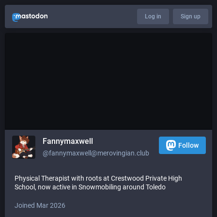
Log in
Sign up
Fannymaxwell
Follow
@
fannymaxwell@merovingian.club
Physical Therapist with roots at Crestwood Private High
School, now active in Snowmobiling around Toledo
Joined Mar 2026