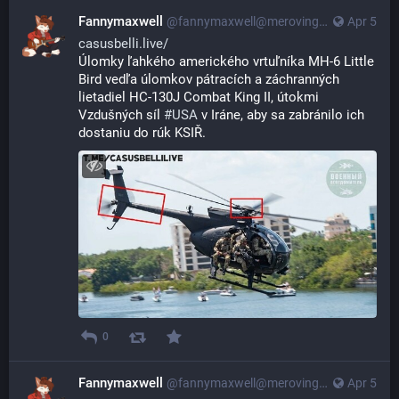
Fannymaxwell
@
fannymaxwell@merovingian.club
Apr 5
casusbelli.live/
Úlomky ľahkého amerického vrtuľníka MH-6 Little 
Bird vedľa úlomkov pátracích a záchranných 
lietadiel HC-130J Combat King II, útokmi 
Vzdušných síl 
#
USA
 v Iráne, aby sa zabránilo ich 
dostaniu do rúk KSIŘ.
0
Fannymaxwell
@
fannymaxwell@merovingian.club
Apr 5