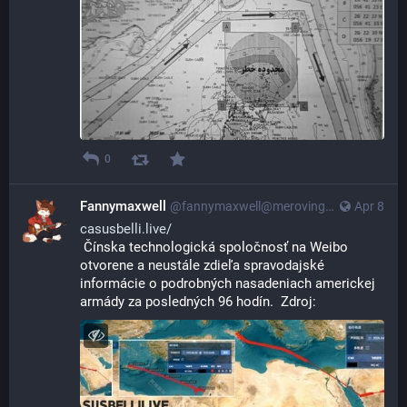
0
Fannymaxwell
@
fannymaxwell@merovingian.club
Apr 8
casusbelli.live/
 Čínska technologická spoločnosť na Weibo 
otvorene a neustále zdieľa spravodajské 
informácie o podrobných nasadeniach americkej 
armády za posledných 96 hodín.  Zdroj: