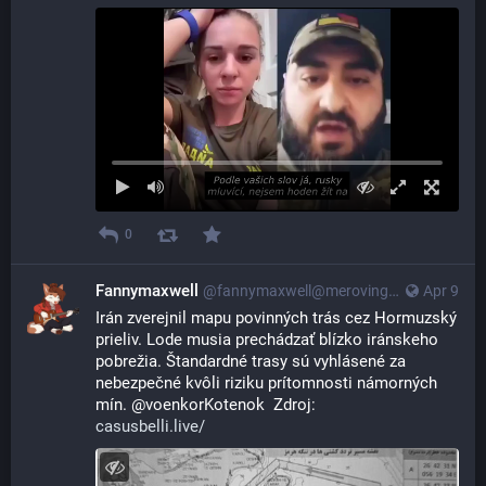
0
Fannymaxwell
@
fannymaxwell@merovingian.club
Apr 9
Irán zverejnil mapu povinných trás cez Hormuzský 
prieliv. Lode musia prechádzať blízko iránskeho 
pobrežia. Štandardné trasy sú vyhlásené za 
nebezpečné kvôli riziku prítomnosti námorných 
mín. @voenkorKotenok  Zdroj:
casusbelli.live/