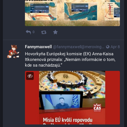
0
Fannymaxwell
@
fannymaxwell@merovingian.club
Apr 8
Hovorkyňa Európskej komisie (EK) Anna-Kaisa 
Itkonenová priznala: „Nemám informácie o tom, 
kde sa nachádzajú.“