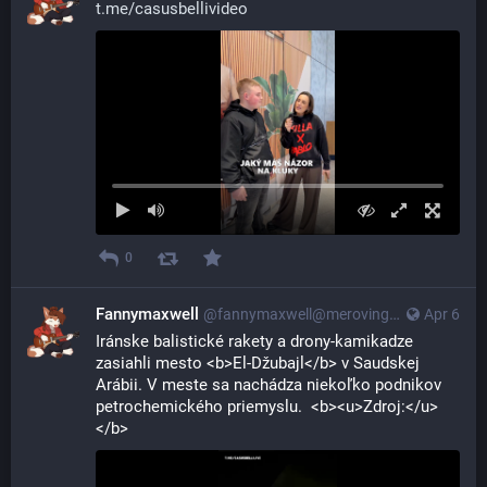
t.me/casusbellivideo
0
Fannymaxwell
@
fannymaxwell@merovingian.club
Apr 6
Iránske balistické rakety a drony-kamikadze 
zasiahli mesto <b>El-Džubajl</b> v Saudskej 
Arábii. V meste sa nachádza niekoľko podnikov 
petrochemického priemyslu.  <b><u>Zdroj:</u>
</b>