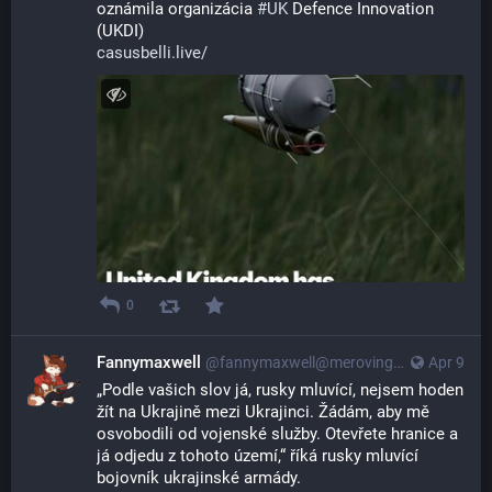
oznámila organizácia 
#
UK
 Defence Innovation 
(UKDI)
casusbelli.live/
0
Fannymaxwell
@
fannymaxwell@merovingian.club
Apr 9
„Podle vašich slov já, rusky mluvící, nejsem hoden 
žít na Ukrajině mezi Ukrajinci. Žádám, aby mě 
osvobodili od vojenské služby. Otevřete hranice a 
já odjedu z tohoto území,“ říká rusky mluvící 
bojovník ukrajinské armády.