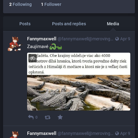
2
Following
1
Follower
Posts
Posts and replies
Media
Fannymaxwell
@
fannymaxwell@merovingian.club
Apr 9
Zaujímavé 
0
Fannymaxwell
@
fannymaxwell@merovingian.club
Apr 9