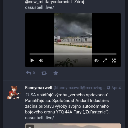
@new_militarycolumnist  Zdroj:
casusbelli.live/
0
Fannymaxwell
@
fannymaxwell@merovingian.club
Apr 4
#
USA
 spúšťajú výrobu „verného sprievodcu“. 
Ponáhľajú sa. Spoločnosť Anduril Industries 
začína prípravu výroby svojho autonómneho 
bojového dronu YFQ-44A Fury („Zuľastenie“).
casusbelli.live/