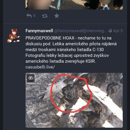
0
Fannymaxwell
@
fannymaxwell@merovingian.club
Apr 5
PRAVDEPODOBNE HOAX - nechame to tu na 
diskusiu pod  Lebka amerického pilota nájdená 
medzi troskami iránskeho lietadla C-130 
Fotografiu lebky ležiacej uprostred zvyškov 
amerického lietadla zverejňuje KSIR.
casusbelli.live/