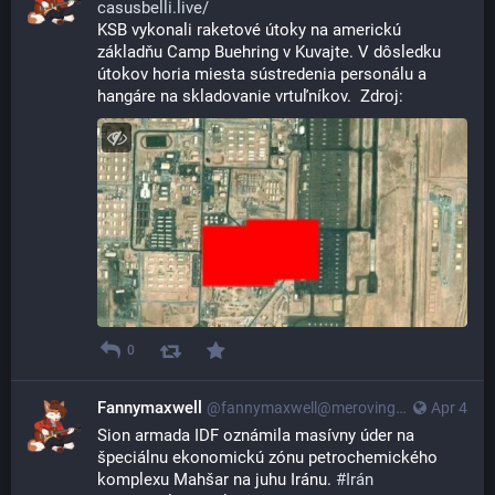
casusbelli.live/
KSB vykonali raketové útoky na americkú 
základňu Camp Buehring v Kuvajte. V dôsledku 
útokov horia miesta sústredenia personálu a 
hangáre na skladovanie vrtuľníkov.  Zdroj:
0
Fannymaxwell
@
fannymaxwell@merovingian.club
Apr 4
Sion armada IDF oznámila masívny úder na 
špeciálnu ekonomickú zónu petrochemického 
komplexu Mahšar na juhu Iránu. 
#
Irán