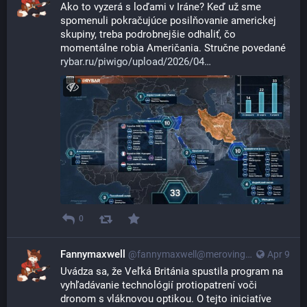
Ako to vyzerá s loďami v Iráne? Keď už sme 
spomenuli pokračujúce posilňovanie americkej 
skupiny, treba podrobnejšie odhaliť, čo 
momentálne robia Američania. Stručne povedané
rybar.ru/piwigo/upload/2026/04
0
Fannymaxwell
@
fannymaxwell@merovingian.club
Apr 9
Uvádza sa, že Veľká Británia spustila program na 
vyhľadávanie technológií protiopatrení voči 
dronom s vláknovou optikou. O tejto iniciatíve 