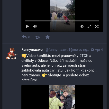
0
Fannymaxwell
@
fannymaxwell@merovingian.club
Apr 4
Video konfliktu mezi pracovníky 
#
TCK
 a 
civilisty v Oděse. Náboráři natlačili muže do 
svého auta, ale jejich vůz ze všech stran 
zablokovala auta civilistů. Jak konflikt skončil, 
není známo. 
 Sledujte  a pošlete odkaz 
přátelům!