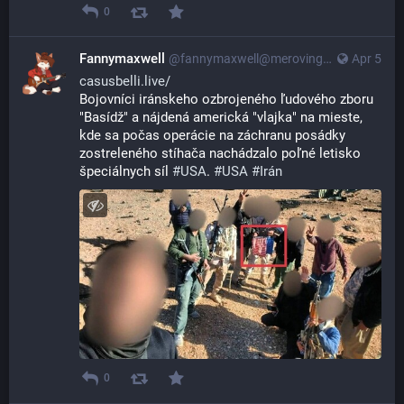
0
Fannymaxwell
@
fannymaxwell@merovingian.club
Apr 5
casusbelli.live/
Bojovníci iránskeho ozbrojeného ľudového zboru 
"Basídž" a nájdená americká "vlajka" na mieste, 
kde sa počas operácie na záchranu posádky 
zostreleného stíhača nachádzalo poľné letisko 
špeciálnych síl 
#
USA
. 
#
USA
#
Irán
0