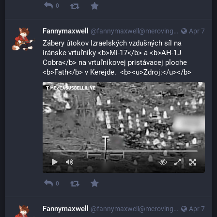
0
Fannymaxwell
@
fannymaxwell@merovingian.club
Apr 7
Zábery útokov Izraelských vzdušných síl na 
iránske vrtuľníky <b>Mi-17</b> a <b>AH-1J 
Cobra</b> na vrtuľníkovej pristávacej ploche 
<b>Fath</b> v Kerejde.  <b><u>Zdroj:</u></b>
0
Fannymaxwell
@
fannymaxwell@merovingian.club
Apr 7