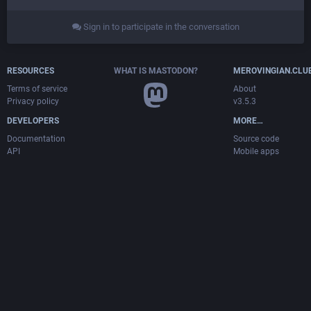
Sign in to participate in the conversation
RESOURCES
WHAT IS MASTODON?
MEROVINGIAN.CLU
Terms of service
About
Privacy policy
v3.5.3
DEVELOPERS
MORE…
Documentation
Source code
API
Mobile apps