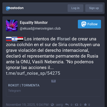
Log in
Sign up
Equality Monitor
Follow
@
ekuad@merovingian.club
 Los intentos de 
#
Israel
 de crear una 
zona colchón en el sur de Siria constituyen una 
grave violación del derecho internacional, 
declaró el representante permanente de Rusia 
ante la ONU, Vasili Nebenzia. "No podemos 
ignorar las acciones il...
t.me/surf_noise_sp/54275
ROKOT | TORMENTA
Telegram
November 19, 2025, 9:04 PM
·
·
aerg
·
·
·
0
0
0