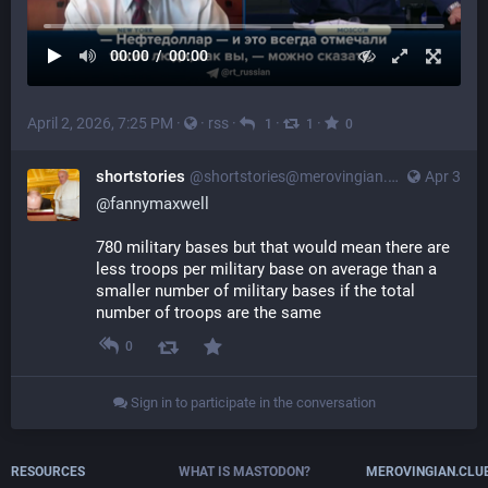
00:00
/
00:00
April 2, 2026, 7:25 PM
·
·
rss
·
·
·
1
1
0
shortstories
@
shortstories@merovingian.club
Apr 3
@
fannymaxwell
780 military bases but that would mean there are 
less troops per military base on average than a 
smaller number of military bases if the total 
number of troops are the same
0
Sign in to participate in the conversation
RESOURCES
WHAT IS MASTODON?
MEROVINGIAN.CLU