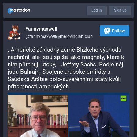
Log in
Sign up
Fannymaxwell
Follow
@
fannymaxwell@merovingian.club
. Americké základny země Blízkého východu 
nechrání, ale jsou spíše jako magnety, které k 
nim přitahují útoky, - Jeffrey Sachs. Podle něj 
jsou Bahrajn, Spojené arabské emiráty a 
Saúdská Arábie polo-suverénními státy kvůli 
přítomnosti amerických